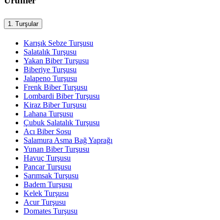
Ürünler
1.
Turşular
Karışık Sebze Turşusu
Salatalık Turşusu
Yakan Biber Turşusu
Biberiye Turşusu
Jalapeno Turşusu
Frenk Biber Turşusu
Lombardi Biber Turşusu
Kiraz Biber Turşusu
Lahana Turşusu
Çubuk Salatalık Turşusu
Acı Biber Sosu
Salamura Asma Bağ Yaprağı
Yunan Biber Turşusu
Havuç Turşusu
Pancar Turşusu
Sarımsak Turşusu
Badem Turşusu
Kelek Turşusu
Acur Turşusu
Domates Turşusu