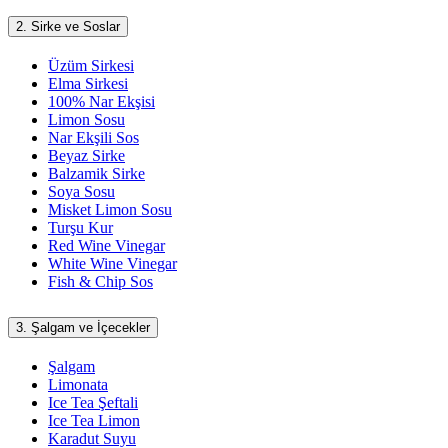
2.
Sirke ve Soslar
Üzüm Sirkesi
Elma Sirkesi
100% Nar Ekşisi
Limon Sosu
Nar Ekşili Sos
Beyaz Sirke
Balzamik Sirke
Soya Sosu
Misket Limon Sosu
Turşu Kur
Red Wine Vinegar
White Wine Vinegar
Fish & Chip Sos
3.
Şalgam ve İçecekler
Şalgam
Limonata
Ice Tea Şeftali
Ice Tea Limon
Karadut Suyu