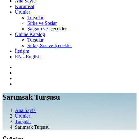
Ana Sayfa
Kurumsal
Ürünler
Turşular
Sirke ve Soslar
Şalgam ve İçecekler
Online Katalog
Turşular
Sirke, Sos ve İçecekler
İletişim
EN - English
Sarımsak Turşusu
Ana Sayfa
Ürünler
Turşular
Sarımsak Turşusu